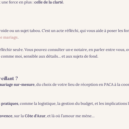
 une force en plus :
celle de la clarté
.
 froide ou un sujet tabou. C’est un acte réfléchi, qui vous aide à poser le
de mariage
.
éfléchir seul·e. Vous pouvez consulter un·e notaire, en parler entre vous,
comme moi, sensible aux détails… et aux sujets de fond.
illant ?
mariage sur-mesure
, du choix de votre lieu de réception en PACA à la coor
s pratiques
, comme la logistique, la gestion du budget, et les implications
ovence
, sur la
Côte d’Azur
, et là où l’amour me mène…