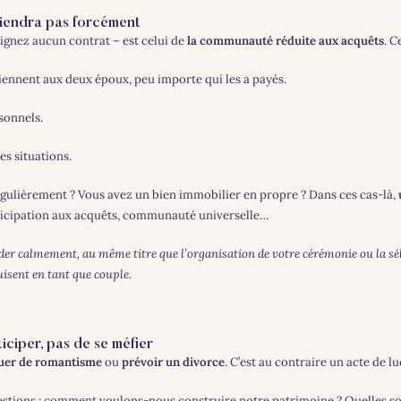
viendra pas forcément
signez aucun contrat – est celui de
la communauté réduite aux acquêts
. C
iennent aux deux époux, peu importe qui les a payés.
sonnels.
es situations.
égulièrement ? Vous avez un bien immobilier en propre ? Dans ces cas-là,
rticipation aux acquêts, communauté universelle…
order calmement, au même titre que l’organisation de votre cérémonie ou la 
uisent en tant que couple.
iciper, pas de se méfier
er de romantisme
ou
prévoir un divorce
. C’est au contraire un acte de lu
estions : comment voulons-nous construire notre patrimoine ? Quelles so