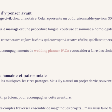
) d’y penser avant
ge civil
, chez un notaire. Cela représente un coût raisonnable (environ 300 
s le mariage
est une procédure longue, coûteuse et soumise à homologatio
otre notaire et faire le choix qui correspond à votre réalité, qu’elle soit per
mes accompagnements de
wedding planner PACA
: vous aider à faire des cho
re humaine et patrimoniale
urs, les musiques, les rires partagés. Mais il y a aussi un projet de vie, souv
util précieux pour accompagner cette aventure.
 des couples traverser ensemble de magnifiques projets… mais aussi faire f