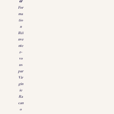
er
For
ma
tio
n
Réi
nve
nte
z-
vo
us
par
Vir
gin
ie
Ra
can
o