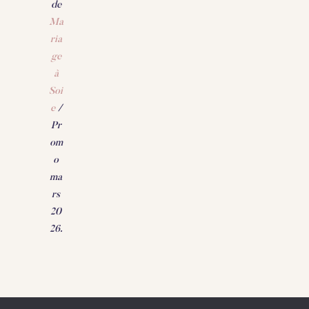
de
Ma
ria
ge
à
Soi
e
/
Pr
om
o
ma
rs
20
26.
Politique de confidentialité