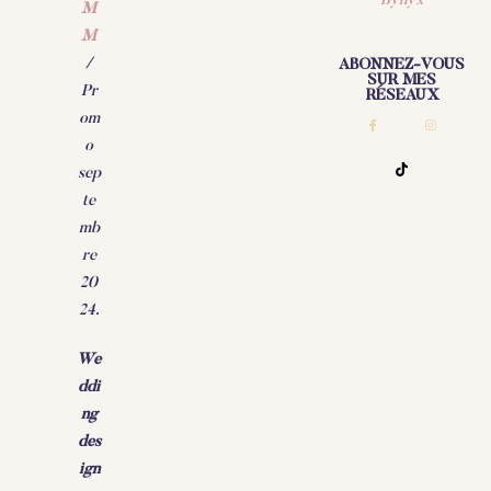
Bynyx
M
M
/
ABONNEZ-VOUS
SUR MES
Pr
RÉSEAUX
om
o
sep
te
mb
re
20
24.
We
ddi
ng
des
ign