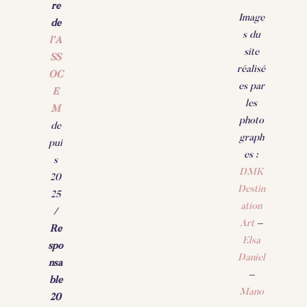
re
Image
de
s du
l’A
site
SS
réalisé
OC
es par
E
les
M
photo
de
graph
pui
es :
s
DMK
20
Destin
25
ation
/
Art
–
Re
Elsa
spo
Daniel
nsa
–
ble
Mano
20