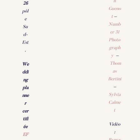
n
26
Gueno
pôl
t
–
e
Numb
Su
er 31
d-
Photo
Est
graph
.
y
–
Thom
We
as
ddi
Bertini
ng
–
pla
Sylvia
nne
Calme
r
t
cer
tifi
Vidéo
ée
:
EF